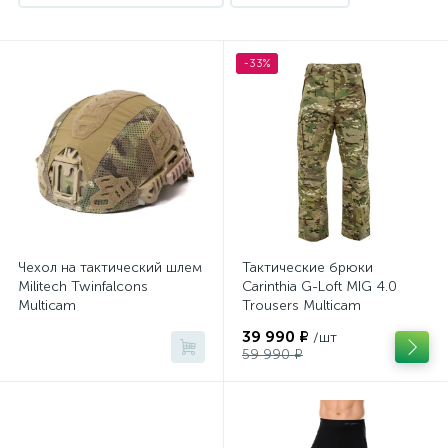
Спальные мешки
Тактические брюки
1
1
-33%
Тактические шлемы
Термобелье
1
1
Чехол на тактический шлем
Тактические брюки
Militech Twinfalcons
Carinthia G-Loft MIG 4.0
Multicam
Trousers Multicam
39 990 ₽
/шт
59 990 ₽