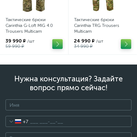
Тактические брюки
Тактические брюки
Carinthia G-Loft MIG 4.0
Carinthia TRG Trousers
Trousers Multicam
Multicam
39 990 ₽
24 990 ₽
/шт
/шт
59 990 ₽
34 990 ₽
Нужна консультация? Задайте
вопрос прямо сейчас!
+7