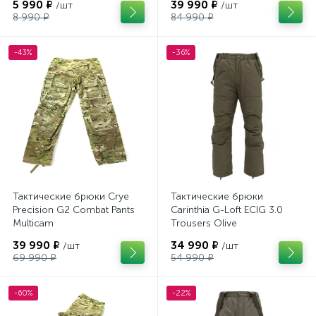
5 990 ₽
39 990 ₽
/шт
/шт
8 990 ₽
84 990 ₽
-43%
-36%
Тактические брюки Crye
Тактические брюки
Precision G2 Combat Pants
Carinthia G-Loft ECIG 3.0
Multicam
Trousers Olive
39 990 ₽
34 990 ₽
/шт
/шт
69 990 ₽
54 990 ₽
-60%
-22%