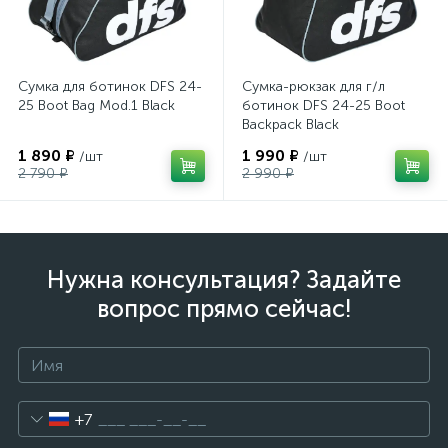
Сумка для ботинок DFS 24-
Сумка-рюкзак для г/л
25 Boot Bag Mod.1 Black
ботинок DFS 24-25 Boot
Backpack Black
1 890 ₽
1 990 ₽
/шт
/шт
2 790 ₽
2 990 ₽
Нужна консультация? Задайте
вопрос прямо сейчас!
+7