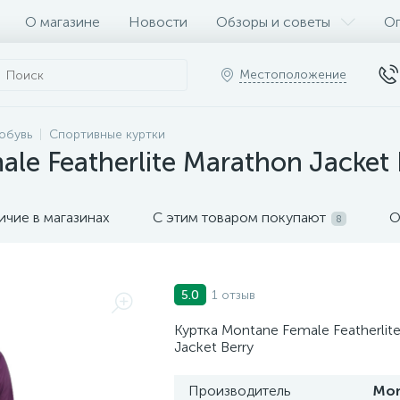
О магазине
Новости
Обзоры и советы
Оп
Местоположение
обувь
Спортивные куртки
le Featherlite Marathon Jacket 
ичие в магазинах
С этим товаром покупают
О
8
1 отзыв
5.0
Куртка Montane Female Featherlit
Jacket Berry
Производитель
Mon