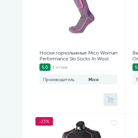
Носки горнолыжные Mico Woman
Ва
Performance Ski Socks In Wool
O
Viola
1 отзыв
5.0
5
Производитель
Mico
-23%