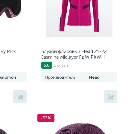
vy Pink
Блузон флисовый Head 21-22
Jasmine Midlayer Fz W PKWH
1 отзыв
5.0
Salomon
Производитель
Head
-53%