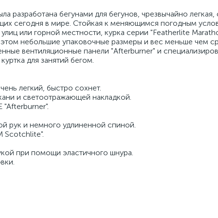
была разработана бегунами для бегунов, чрезвычайно легкая,
щих сегодня в мире. Стойкая к меняющимся погодным усло
лиц или горной местности, курка серии "Featherlite Marath
этом небольшие упаковочные размеры и вес меньше чем ср
нные вентиляционные панели "Afterburner" и специализиро
куртка для занятий бегом.
очень легкий, быстро сохнет.
ткани и светоотражающей накладкой.
Afterburner".
ой рук и немного удлиненной спиной.
Scotchlite".
укой при помощи эластичного шнура.
вки.