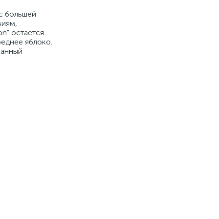
 с большей
виям,
on" остается
еднее яблоко.
ванный