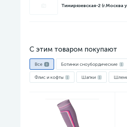
Тимирязевская-2 (г.Москва у
С этим товаром покупают
Все
Ботинки сноубордические
8
1
Флис и кофты
Шапки
Шлем
1
1