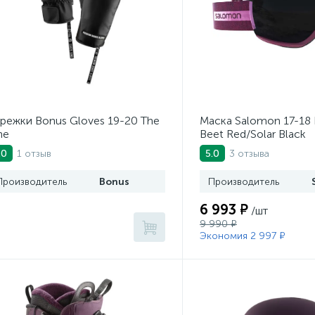
режки Bonus Gloves 19-20 The
Маска Salomon 17-18 I
ne
Beet Red/Solar Black
1 отзыв
3 отзыва
.0
5.0
Производитель
Bonus
Производитель
6 993 ₽
/шт
9 990 ₽
Экономия 2 997 ₽