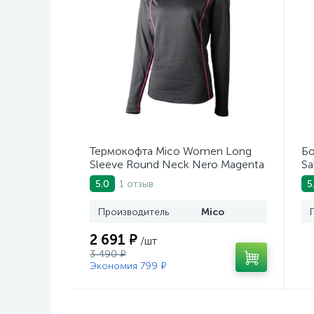
Термокофта Mico Women Long
Бо
Sleeve Round Neck Nero Magenta
Sa
1 отзыв
5.0
5
Производитель
Mico
2 691 ₽
/шт
3 490 ₽
Экономия 799 ₽