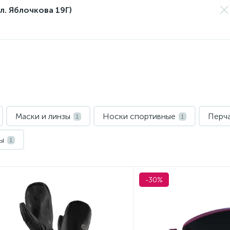
л. Яблочкова 19Г)
Маски и линзы
Носки спортивные
Перча
1
1
ы
1
-30%