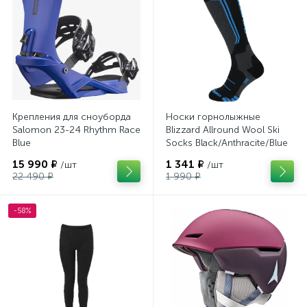
Термобелье
Шлемы
1
1
Штаны для сноуборда
1
Крепления для сноуборда
Носки горнолыжные
Salomon 23-24 Rhythm Race
Blizzard Allround Wool Ski
Blue
Socks Black/Anthracite/Blue
15 990 ₽
1 341 ₽
/шт
/шт
22 490 ₽
1 990 ₽
-58%