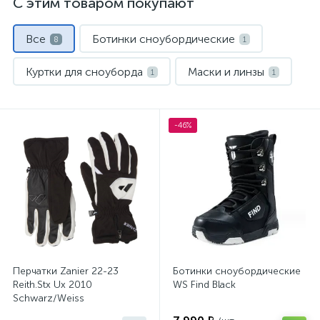
С этим товаром покупают
Все
Ботинки сноубордические
8
1
Куртки для сноуборда
Маски и линзы
1
1
Носки спортивные
Перчатки и варежки
1
1
-46%
Термобелье
Шлемы
1
1
Штаны для сноуборда
1
Перчатки Zanier 22-23
Ботинки сноубордические
Reith.Stx Ux 2010
WS Find Black
Schwarz/Weiss