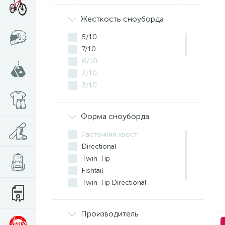
Жесткость сноуборда
5/10
7/10
6/10
2/10
3/10
8/10
4/10
Форма сноуборда
9/10
2/5
Ласточкин хвост
1/5
Directional
4/5
Twin-Tip
3/5
Fishtail
5/5
Twin-Tip Directional
Directional Twin
Производитель