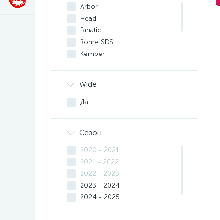
Arbor
Head
Fanatic
Rome SDS
Kemper
Nidecker
Prime
Wide
Slash
Yes.
Да
Jones
Сезон
2020 - 2021
2021 - 2022
2022 - 2023
2023 - 2024
2024 - 2025
2025 - 2026