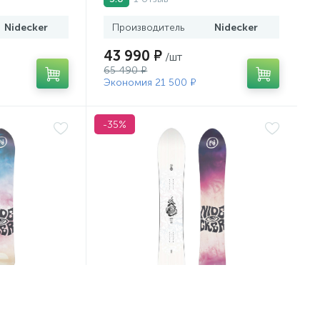
Nidecker
Производитель
Nidecker
43 990 ₽
/шт
65 490 ₽
Экономия 21 500 ₽
-35%
24-25 Alpha
Сноуборд Nidecker 24-25 Beta