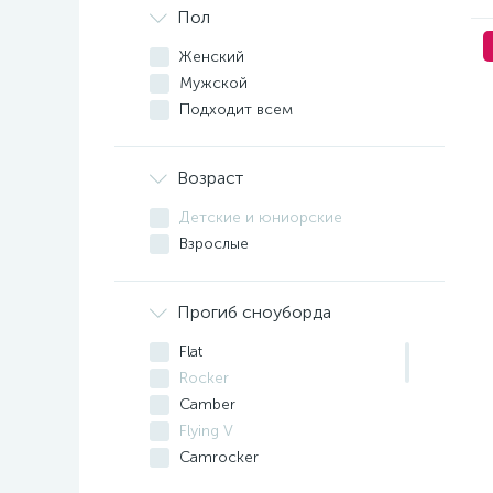
Пол
Женский
Мужской
Подходит всем
Возраст
Детские и юниорские
Взрослые
Прогиб сноуборда
Flat
Rocker
Camber
Flying V
Camrocker
Hybrid Camber