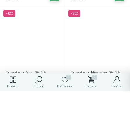
-42%
-26%
Сноуборд Yes. 25-26
Сноуборд Nidecker 25-26
0
0
Women's Hel Yes
Astral
Каталог
Поиск
Избранное
Корзина
Войти
41 990 ₽
38 990 ₽
/шт
/шт
71 990 ₽
52 490 ₽
-42%
-28%