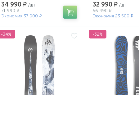
34 990 ₽
32 990 ₽
/шт
/шт
71 990 ₽
56 490 ₽
Экономия 37 000 ₽
Экономия 23 500 ₽
-34%
-32%
Сноуборд Jones 25-26 Mind
Сноуборд Yes. 25-26
Expander