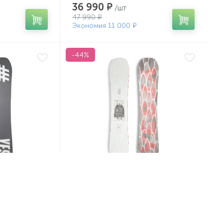
36 990 ₽
/шт
47 990 ₽
Экономия 11 000 ₽
-44%
 All-In Xtrm
Сноуборд Yes. 25-26 Standard
Xtrm