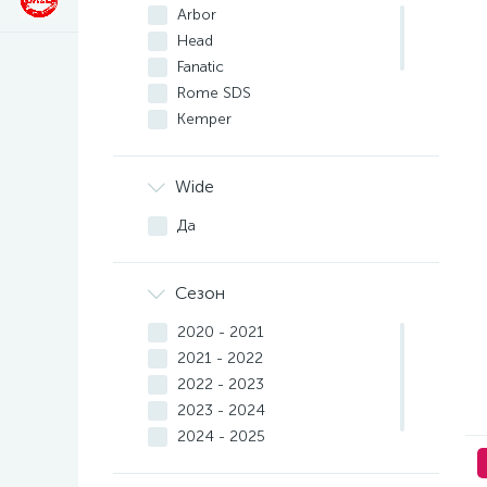
Arbor
Head
Fanatic
Rome SDS
Kemper
Nidecker
Prime
Wide
Slash
Yes.
Да
Jones
Сезон
2020 - 2021
2021 - 2022
2022 - 2023
2023 - 2024
2024 - 2025
2025 - 2026