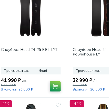
Сноуборд Head 24-25 E.B.I. LYT
Сноуборд Head 24-
Powerhouse LYT
Производитель
Head
Производитель
41 990 ₽
32 990 ₽
/шт
/шт
64 990 ₽
53 590 ₽
Экономия 23 000 ₽
Экономия 20 600 ₽
-42%
-44%