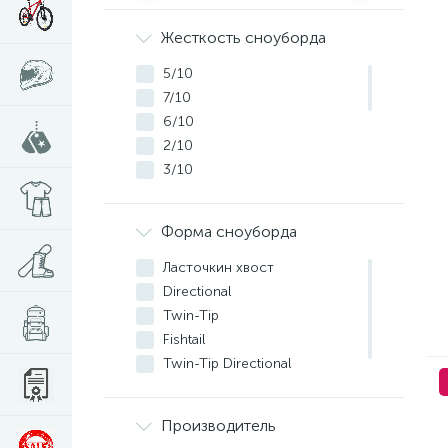
Жесткость сноуборда
5/10
7/10
6/10
2/10
3/10
8/10
4/10
Форма сноуборда
9/10
2/5
Ласточкин хвост
1/5
Directional
4/5
Twin-Tip
3/5
Fishtail
5/5
Twin-Tip Directional
Directional Twin
Производитель