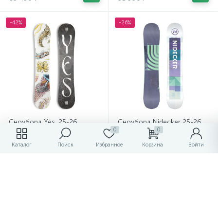
-42%
-26%
Сноуборд Yes. 25-26
Сноуборд Nidecker 25-26
0
0
Women's Hel Yes
Astral
Каталог
Поиск
Избранное
Корзина
Войти
41 990 ₽
38 990 ₽
/шт
/шт
71 990 ₽
52 490 ₽
-42%
-28%