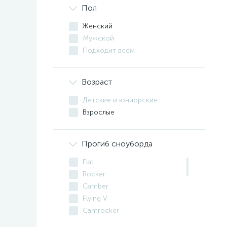
Пол
Женский
Мужской
Подходит всем
Возраст
Детские и юниорские
Взрослые
Прогиб сноуборда
Flat
Rocker
Camber
Flying V
Camrocker
Hybrid Camber