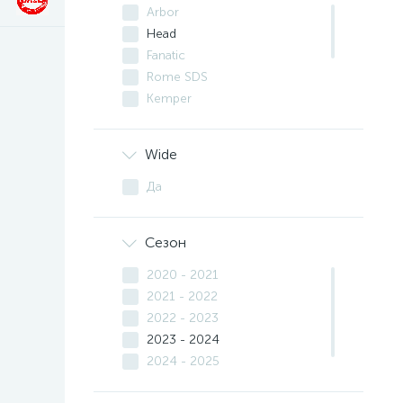
Arbor
Head
Fanatic
Rome SDS
Kemper
Nidecker
Prime
Wide
Slash
Yes.
Да
Jones
Сезон
2020 - 2021
2021 - 2022
2022 - 2023
2023 - 2024
2024 - 2025
2025 - 2026