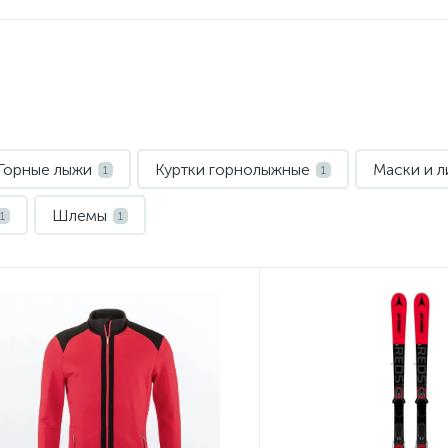
Горные лыжи
Куртки горнолыжные
Маски и л
1
1
Шлемы
1
1