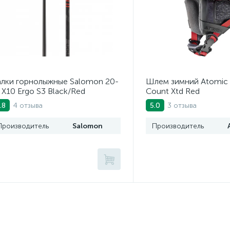
лки горнолыжные Salomon 20-
Шлем зимний Atomic 
 X10 Ergo S3 Black/Red
Count Xtd Red
4 отзыва
3 отзыва
.8
5.0
Производитель
Salomon
Производитель