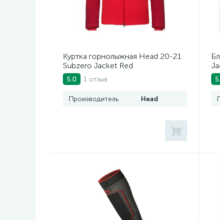
Куртка горнолыжная Head 20-21
Бл
Subzero Jacket Red
Ja
1 отзыв
5.0
5
Производитель
Head