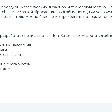
й посадкой, классическим дизайном и технологичностью. Э
etch с мембраной, бросает вызов любым погодным условия
етли, чтобы можно было легко прикрепить подтяжки Toni Sa
азработан специально для Toni Sailer для комфорта в любы
ния и надевания.
аги.
тель сзади.
ие снега внутрь.
дтяжек.