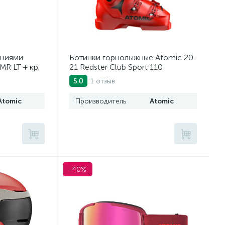
ениями
Ботинки горнолыжные Atomic 20-
MR LT + кр.
21 Redster Club Sport 110
80)
Black/Red
1 отзыв
5.0
Atomic
Производитель
Atomic
-40%