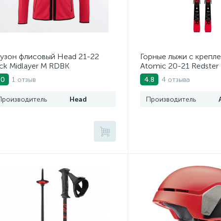
узон флисовый Head 21-22
Горные лыжи с крепл
ck Midlayer M RDBK
Atomic 20-21 Redster 
E M 10 GW(50021060
1 отзыв
4 отзыва
.0
4.8
Производитель
Head
Производитель