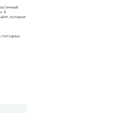
ластичный
м. К
iler, которые
х погодных