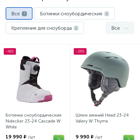
Все
Ботинки сноубордические
7
1
Крепления для сноуборда
Все
1
Куртки для сноуборда
Сноуборды
1
1
-41%
-29%
Термобелье
Шапки
Шлемы
1
1
1
Ботинки сноубордические
Шлем зимний Head 23-24
Nidecker 23-24 Cascade W
Valery W Thyme
White
19 990 ₽
9 990 ₽
/шт
/шт