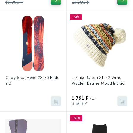
33 990 ₽
13 990 ₽
-51%
Сноуборд Head 22-23 Pride
Шапка Burton 21-22 Wms
2.0
Walden Beanie Mood Indigo
1 791 ₽
/шт
3 663 ₽
-58%