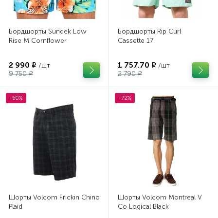
Бордшорты Sundek Low
Бордшорты Rip Curl
Rise M Cornflower
Cassette 17
2 990 ₽
1 757.70 ₽
/шт
/шт
9 750 ₽
2 790 ₽
-60%
-72%
Шорты Volcom Frickin Chino
Шорты Volcom Montreal V
Plaid
Co Logical Black