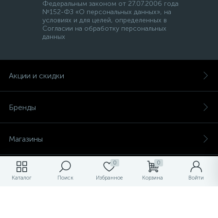
Федеральным законом от 27.07.2006 года
№152-ФЗ «О персональных данных», на
условиях и для целей, определенных в
Согласии на обработку персональных
данных
Акции и скидки
Бренды
Магазины
0
0
Услуги
Каталог
Поиск
Избранное
Корзина
Войти
О магазине