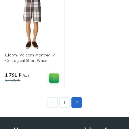
Шорты Volcom Montreal V
Co Logical Short White
1 791 ₽
/шт
6 490 ₽
1
2