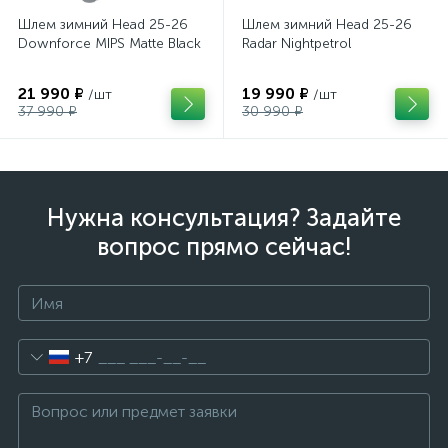
Шлем зимний Head 25-26
Шлем зимний Head 25-26
Downforce MIPS Matte Black
Radar Nightpetrol
21 990 ₽
19 990 ₽
/шт
/шт
37 990 ₽
30 990 ₽
Нужна консультация? Задайте
вопрос прямо сейчас!
+7