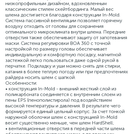
низкопрофильным дизайном, вдохновленным
классическим стилем скейтбординга. Малый вес
шлема достигается благодаря конструкции In-Mold.
Система пассивной вентиляции позволяет горячему
воздуху отходить от головы для сохранения
оптимального микроклимата внутри шлема. Передние
отверстия также обеспечивают защиту от запотевания
маски. Система регулировки BOA 360 с точной
настройкой по размеру головы обеспечивает
индивидуальную и комфортную посадку, магнитной
застежкой легко пользоваться даже одной рукой в
перчатке. Подкладку и уши можно снять для стирки,
катания в более теплую погоду или при предпочтениях
райдера носить шлем с шапкой.
Особенности:
• конструкция In-Mold - внешний жесткий слой из
поликарбоната соединяется с внутренним слоем из
пены EPS (пенополистирола) под воздействием
высокой температуры и давления. В результате чего
формируется единый цельный корпус. За счет тонкой
наружной оболочки шлем с конструкцией In-Mold
весит существенно меньше, чем шлем HardShell;
• вентиляционные отверстия в передней части шлема