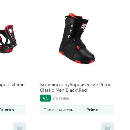
рда Talerun
Ботинки сноубордические Prime
Classic Men Black\Red
2 отзыва
4.5
Talerun
Производитель
Prime