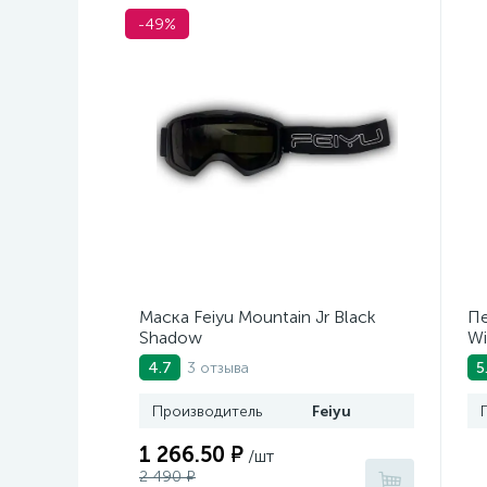
-49%
Маска Feiyu Mountain Jr Black
Пе
Shadow
Wi
3 отзыва
4.7
5
Производитель
Feiyu
1 266.50 ₽
/шт
2 490 ₽