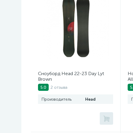
Сноуборд Head 22-23 Day Lyt
Но
Brown
Al
Bl
2 отзыва
5.0
5
Производитель
Head