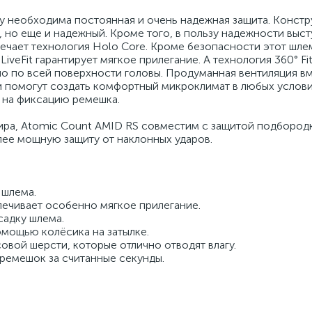
 необходима постоянная и очень надежная защита. Констр
й, но еще и надежный. Кроме того, в пользу надежности выс
вечает технология Holo Core. Кроме безопасности этот шле
veFit гарантирует мягкое прилегание. А технология 360° Fi
рно по всей поверхности головы. Продуманная вентиляция в
помогут создать комфортный микроклимат в любых условия
я на фиксацию ремешка.
ра, Atomic Count AMID RS совместим с защитой подбородк
лее мощную защиту от наклонных ударов.
 шлема.
спечивает особенно мягкое прилегание.
садку шлема.
омощью колёсика на затылке.
вой шерсти, которые отлично отводят влагу.
 ремешок за считанные секунды.