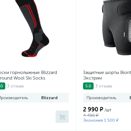
ски горнолыжные Blizzard
Защитные шорты Biont
lround Wool Ski Socks
Экстрим
ack/Anthracite/Red
3 отзыва
3 отзыва
.0
5.0
Производитель
Blizzard
Производитель
2 990 ₽
/шт
4 490 ₽
Экономия 1 500 ₽