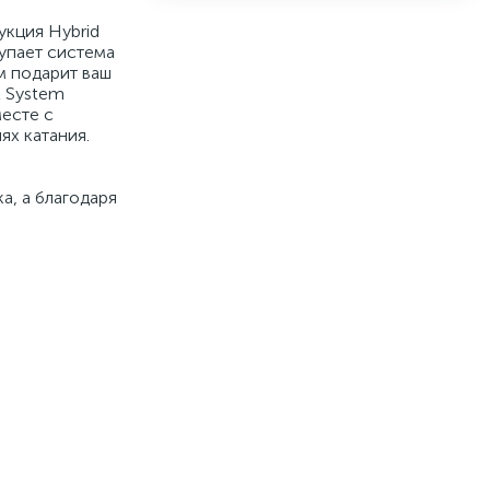
укция Hybrid
тупает система
м подарит ваш
t System
месте с
х катания.
а, а благодаря