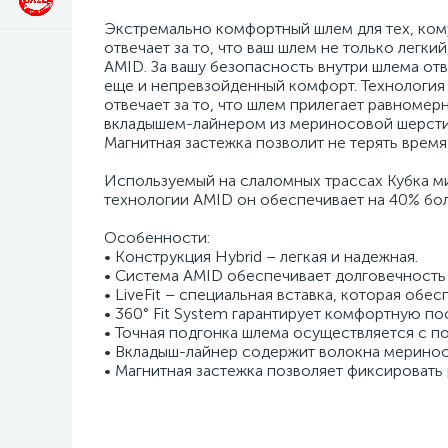
Экстремально комфортный шлем для тех, кому
отвечает за то, что ваш шлем не только легки
AMID. За вашу безопасность внутри шлема от
еще и непревзойденный комфорт. Технология Li
отвечает за то, что шлем прилегает равноме
вкладышем-лайнером из мериносовой шерсти 
Магнитная застежка позволит не терять врем
Используемый на слаломных трассах Кубка ми
технологии AMID он обеспечивает на 40% бо
Особенности:
• Конструкция Hybrid – легкая и надежная.
• Система AMID обеспечивает долговечность
• LiveFit – специальная вставка, которая обе
• 360° Fit System гарантирует комфортную по
• Точная подгонка шлема осуществляется с п
• Вкладыш-лайнер содержит волокна мериносо
• Магнитная застежка позволяет фиксировать