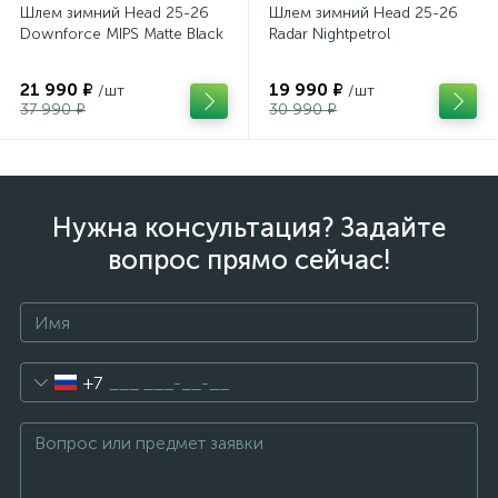
Шлем зимний Head 25-26
Шлем зимний Head 25-26
Downforce MIPS Matte Black
Radar Nightpetrol
21 990 ₽
19 990 ₽
/шт
/шт
37 990 ₽
30 990 ₽
Нужна консультация? Задайте
вопрос прямо сейчас!
+7