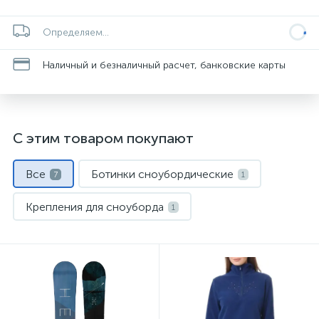
Определяем...
Наличный и безналичный расчет, банковские карты
С этим товаром покупают
Все
Ботинки сноубордические
7
1
Крепления для сноуборда
1
Носки спортивные
Сноуборды
1
1
Термобелье
Флис и кофты
1
1
Штаны для сноуборда
1