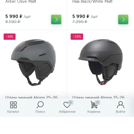
Arber Olive Matt
Pala Black/White Matt
5 990 ₽
5 990 ₽
/шт
/шт
8 190 ₽
7 290 ₽
-46%
-38%
Шлем зимний Alpina 25-26
Шлем зимний Alpina 25-26
0
0
Versatile Pro Mips Midnight
Nax Black Matt
Grey
Каталог
Поиск
Избранное
Корзина
Войти
16 990 ₽
11 990 ₽
/шт
/шт
31 490 ₽
19 490 ₽