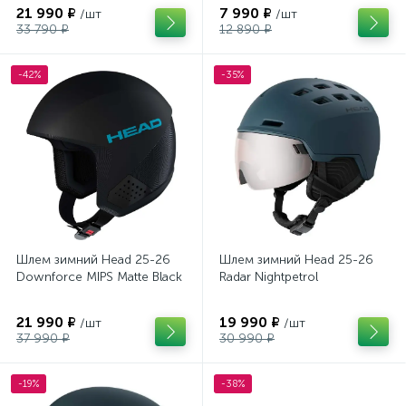
21 990 ₽
7 990 ₽
/шт
/шт
33 790 ₽
12 890 ₽
-42%
-35%
Шлем зимний Head 25-26
Шлем зимний Head 25-26
Downforce MIPS Matte Black
Radar Nightpetrol
21 990 ₽
19 990 ₽
/шт
/шт
37 990 ₽
30 990 ₽
-19%
-38%