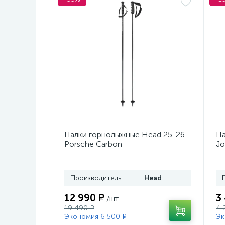
Палки горнолыжные Head 25-26
Па
Porsche Carbon
Jo
Производитель
Head
12 990 ₽
3
/шт
19 490 ₽
4 
Экономия 6 500 ₽
Эк