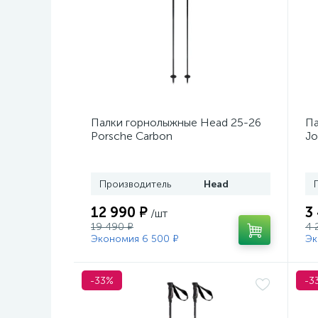
Палки горнолыжные Head 25-26
Па
Porsche Carbon
Jo
Производитель
Head
12 990 ₽
3
/шт
19 490 ₽
4 
Экономия 6 500 ₽
Эк
-33%
-3