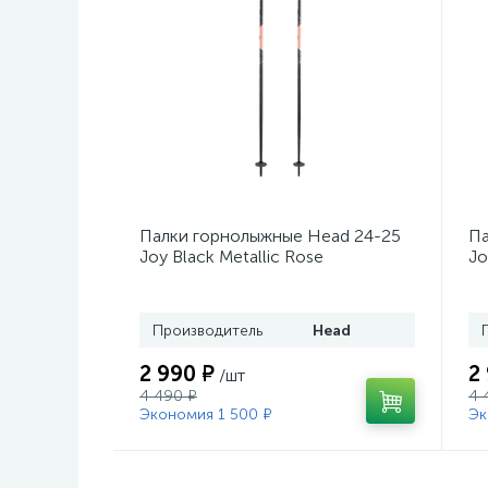
Палки горнолыжные Head 24-25
Па
Joy Black Metallic Rose
Jo
Производитель
Head
2 990 ₽
2
/шт
4 490 ₽
4 
Экономия 1 500 ₽
Эк