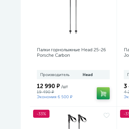
Палки горнолыжные Head 25-26
Па
Porsche Carbon
Jo
Производитель
Head
12 990 ₽
3
/шт
19 490 ₽
4 
Экономия 6 500 ₽
Эк
-33%
-3