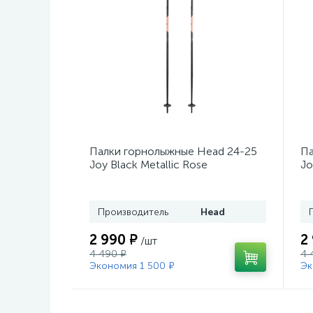
Палки горнолыжные Head 24-25
Па
Joy Black Metallic Rose
Jo
Производитель
Head
2 990 ₽
2
/шт
4 490 ₽
4 
Экономия 1 500 ₽
Эк