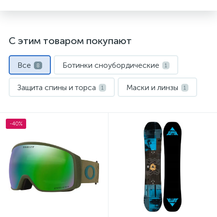
С этим товаром покупают
Все
Ботинки сноубордические
8
1
Защита спины и торса
Маски и линзы
1
1
Сноуборды
Термобелье
1
1
-40%
Флис и кофты
Шлемы
1
1
Штаны для сноуборда
1