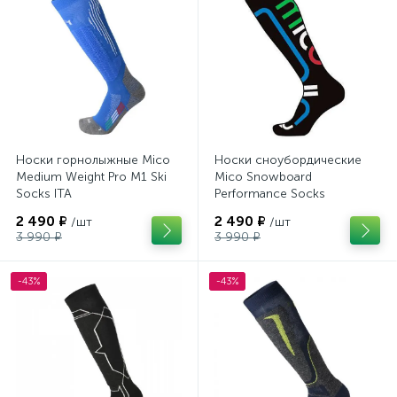
Носки горнолыжные Mico
Носки сноубордические
Medium Weight Pro M1 Ski
Mico Snowboard
Socks ITA
Performance Socks
Thermolite Nero Azzurro
2 490 ₽
2 490 ₽
/шт
/шт
3 990 ₽
3 990 ₽
-43%
-43%