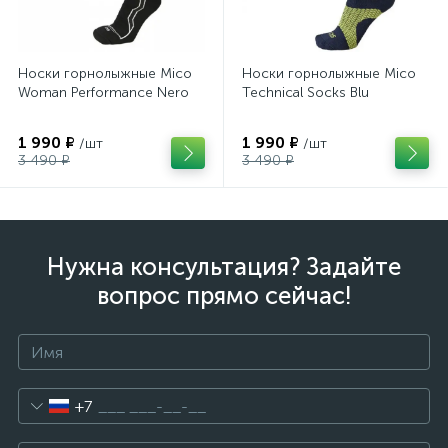
Носки горнолыжные Mico
Носки горнолыжные Mico
Woman Performance Nero
Technical Socks Blu
1 990 ₽
1 990 ₽
/шт
/шт
3 490 ₽
3 490 ₽
Нужна консультация? Задайте
вопрос прямо сейчас!
+7