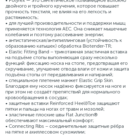
• Polyrex — это синтетическое полиамидное волокно
двойного и тройного кручения, которое повышает
прочность текстиля, не влияя на его легкость и
растяжимость;
• для лучшей производительности и поддержки мышц
применяется технология AEC. Она снижает мышечные
колебания и поэтому рассеивание энергии;
• антистатическая/антипиллинговая (устойчивость к
образованию катышек) обработка Biotender-TR;
• Elastic Fitting Band – трикотажная эластичная вставка
на подъёме стопы выполняющая сразу несколько
функций: фиксацию носка на стопе, предотвращая его
скручивание, улучшение отвода влаги от кожи и защита
подъёма стопы от передавливания и натираний;
• специальное плетение манжет Elastic Grip Skin.
Благодаря ему носок надёжно фиксируется на ноге и
при этом не создаёт препятствий для нормального
кровообращения в сосудах;
• защитные вставки Reinforced Heel&Toe защищают
пятки и пальцы на ногах от травм и мозолей;
• эластичные плоские швы Flat Junction®
обеспечивают максимальный комфорт;
• Connecting Ribs – соединительные защитные рёбра
на пятке и ахиллесовом сухожилии;