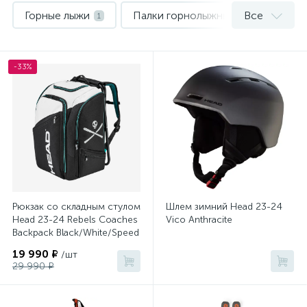
Горные лыжи
Палки горнолыжные
Все
1
1
Рюкзаки
Сноуборды
Шлемы
1
1
1
-33%
Штаны для сноуборда
1
Рюкзак со складным стулом
Шлем зимний Head 23-24
Head 23-24 Rebels Coaches
Vico Anthracite
Backpack Black/White/Speed
Blue
19 990 ₽
/шт
29 990 ₽