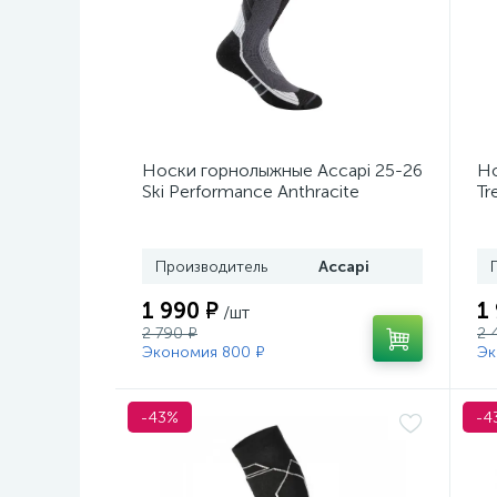
Носки горнолыжные Accapi 25-26
Но
Ski Performance Anthracite
Tr
Bl
Производитель
Accapi
1 990 ₽
1
/шт
2 790 ₽
2 
Экономия 800 ₽
Эк
-43%
-4