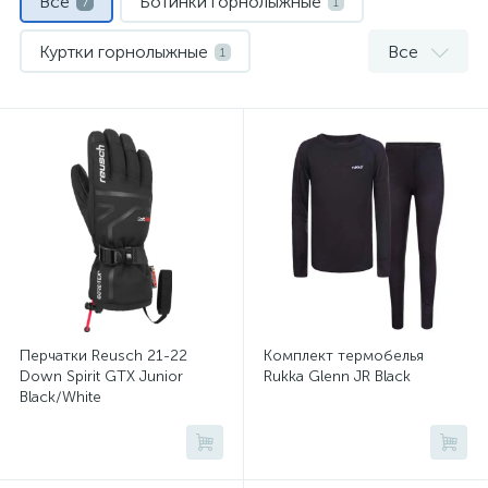
Все
Ботинки горнолыжные
7
1
Куртки горнолыжные
Все
1
Перчатки и варежки
Термобелье
1
1
Флис и кофты
Шапки
Шлемы
1
1
1
Перчатки Reusch 21-22
Комплект термобелья
Down Spirit GTX Junior
Rukka Glenn JR Black
Black/White