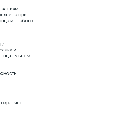
гает вам
рельефа при
нца и слабого
сти.
садка и
на тщательном
рхность
сохраняет