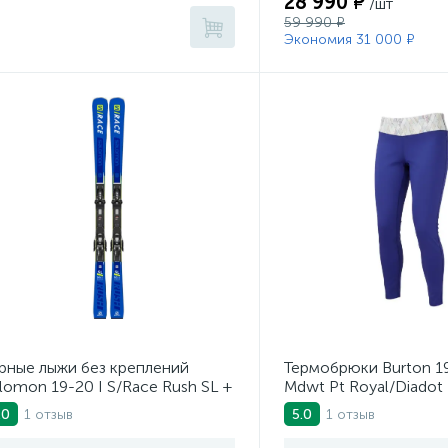
28 990 ₽
/шт
59 990 ₽
Экономия 31 000 ₽
рные лыжи без креплений
Термобрюки Burton 1
lomon 19-20 I S/Race Rush SL +
Mdwt Pt Royal/Diadot
80
1 отзыв
1 отзыв
.0
5.0