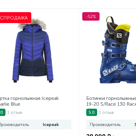
-52%
АСПРОДАЖА
ртка горнолыжная Icepeak
Ботинки горнолыжны
arlie Blue
19-20 S/Race 130 Race
Green
1 отзыв
1 отзыв
.0
5.0
Производитель
Icepeak
Производитель