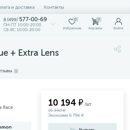
лата и доставка
Контакты
577-00-69
8 (499)
0
0
ПН-ПТ 10:00-20:00
Избранное
Корзина
Войти
СБ-ВС 10:00-20:00
e + Extra Lens
тзывы
1
10 194 ₽
/шт
a Race
16 990 ₽
Экономия 6 796 ₽
lomon