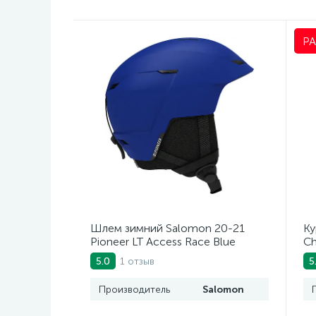
Р
Шлем зимний Salomon 20-21
Ку
Pioneer LT Access Race Blue
Ch
1 отзыв
5.0
5
Производитель
Salomon