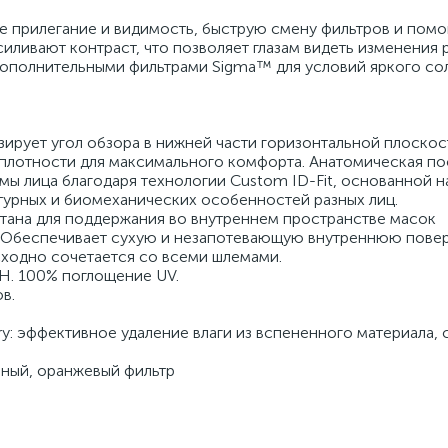
 прилегание и видимость, быструю смену фильтров и помо
иливают контраст, что позволяет глазам видеть изменения 
ополнительными фильтрами Sigma™ для условий яркого сол
.
зирует угол обзора в нижней части горизонтальной плоско
й плотности для максимального комфорта. Анатомическая по
ы лица благодаря технологии Custom ID-Fit, основанной 
уктурных и биомеханических особенностей разных лиц.
ботана для поддержания во внутреннем пространстве масок
. Обеспечивает сухую и незапотевающую внутреннюю пове
сходно сочетается со всеми шлемами.
CH. 100% поглощение UV.
ов.
y: эффективное удаление влаги из вспененного материала, 
нный, оранжевый фильтр