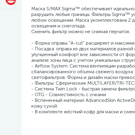
Маска S/MAX Sigma™ обеспечивает идеальное
разрушить любые границы. Фильтры Sigma™ ус
любом освещении. Маска укомплектована 2 д
освещения и снегопада.
Сменить фильтр можно не снимая перчаток
- Форма оправы “A-cut” расширяет и максими
- Посадка: оправа из двух материалов разно
улучшенный комфорт вне зависимости от форм
анализе зоны лица с учетом уникальных стр
- Airflow System. Система вентиляции разра
сбалансированного объема свежего воздуха
светофильтров. Форма и дизайн маски прево
- Фильтры: Сферические MULTILAYER/TRI-TE
- Система Twin Lock - быстрая замена фильтр
- OTG - Совместимость с очками
- Вспененный материал AdvancedSkin ActiveDr
кожу сухой.
- В комплекте жёсткий кофр для маски и сме