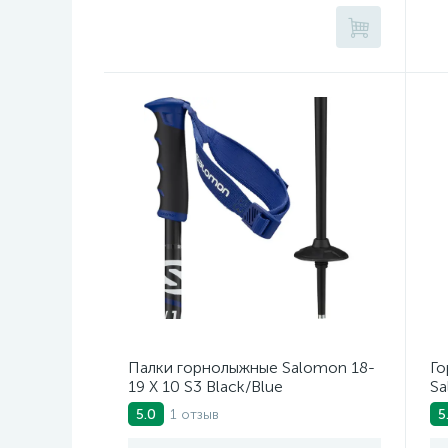
Палки горнолыжные Salomon 18-
Го
19 X 10 S3 Black/Blue
Sa
P
1 отзыв
5.0
5