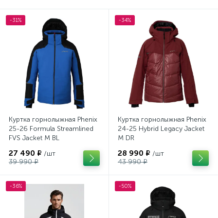
-31%
-34%
Куртка горнолыжная Phenix
Куртка горнолыжная Phenix
25-26 Formula Streamlined
24-25 Hybrid Legacy Jacket
FVS Jacket M BL
M DR
27 490 ₽
28 990 ₽
/шт
/шт
39 990 ₽
43 990 ₽
-36%
-50%