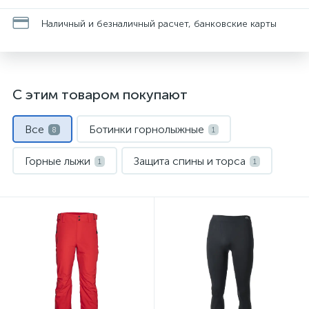
Наличный и безналичный расчет, банковские карты
С этим товаром покупают
Все
Ботинки горнолыжные
8
1
Горные лыжи
Защита спины и торса
1
1
Маски и линзы
Носки спортивные
1
1
Термобелье
Шлемы
1
1
Штаны горнолыжные
1