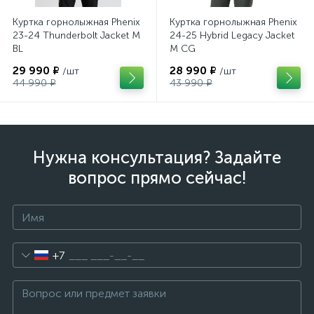
Куртка горнолыжная Phenix
Куртка горнолыжная Phenix
23-24 Thunderbolt Jacket M
24-25 Hybrid Legacy Jacket
BL
M CG
29 990 ₽
28 990 ₽
/шт
/шт
44 990 ₽
43 990 ₽
Нужна консультация? Задайте
вопрос прямо сейчас!
+7