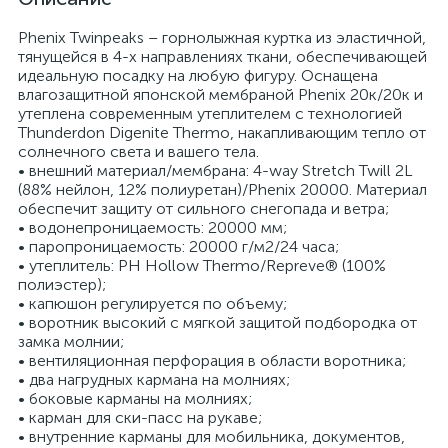
Phenix Twinpeaks – горнолыжная куртка из эластичной,
тянущейся в 4-х направлениях ткани, обеспечивающей
идеальную посадку на любую фигуру. Оснащена
влагозащитной японской мембраной Phenix 20к/20к и
утеплена современным утеплителем с технологией
Thunderdon Digenite Thermo, накапливающим тепло от
солнечного света и вашего тела.
• внешний материал/мембрана: 4-way Stretch Twill 2L
(88% нейлон, 12% полиуретан)/Phenix 20000. Материал
обеспечит защиту от сильного снегопада и ветра;
• водонепроницаемость: 20000 мм;
• паропроницаемость: 20000 г/м2/24 часа;
• утеплитель: PH Hollow Thermo/Repreve® (100%
полиэстер);
• капюшон регулируется по объему;
• воротник высокий с мягкой защитой подбородка от
замка молнии;
• вентиляционная перфорация в области воротника;
• два нагрудных кармана на молниях;
• боковые карманы на молниях;
• карман для ски-пасс на рукаве;
• внутренние карманы для мобильника, документов,