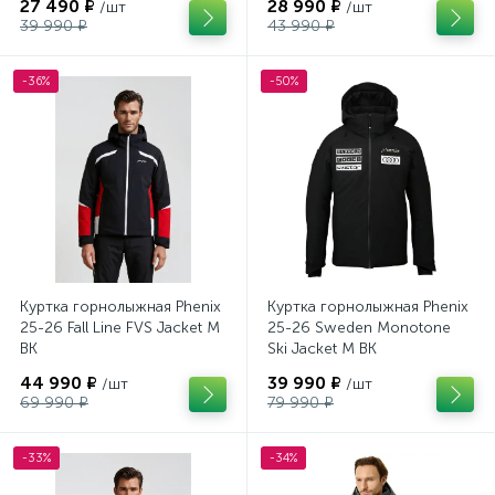
27 490 ₽
28 990 ₽
/шт
/шт
39 990 ₽
43 990 ₽
-36%
-50%
Куртка горнолыжная Phenix
Куртка горнолыжная Phenix
25-26 Fall Line FVS Jacket M
25-26 Sweden Monotone
BK
Ski Jacket M BK
44 990 ₽
39 990 ₽
/шт
/шт
69 990 ₽
79 990 ₽
-33%
-34%