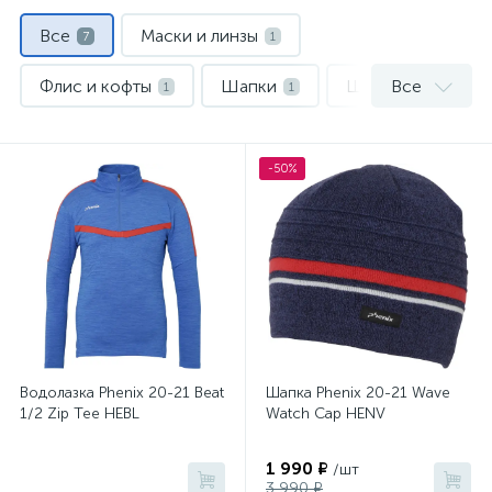
Все
Маски и линзы
7
1
Флис и кофты
Шапки
Шлемы
Все
1
1
2
Штаны горнолыжные
2
-50%
Водолазка Phenix 20-21 Beat
Шапка Phenix 20-21 Wave
1/2 Zip Tee HEBL
Watch Cap HENV
1 990 ₽
/шт
3 990 ₽