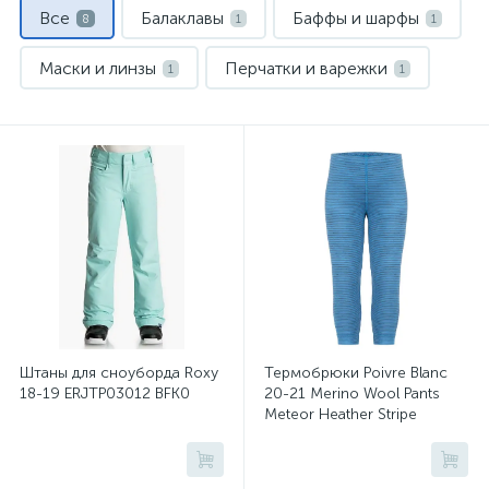
Все
Балаклавы
Баффы и шарфы
8
1
1
Маски и линзы
Перчатки и варежки
1
1
Термобелье
Флис и кофты
1
1
Шлемы
Штаны для сноуборда
1
1
Штаны для сноуборда Roxy
Термобрюки Poivre Blanc
18-19 ERJTP03012 BFK0
20-21 Merino Wool Pants
Meteor Heather Stripe