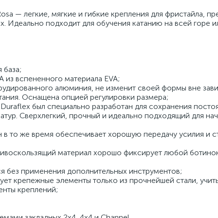
sa — легкие, мягкие и гибкие крепления для фристайла, п
. Идеально подходит для обучения катанию на всей горе и
я база;
 из вспененного материала EVA;
струдированного алюминия, не изменит своей формы вне зав
атания. Оснащена опцией регулировки размера;
Duraflex был специально разработан для сохранения посто
атур. Сверхлегкий, прочный и идеально подходящий для на
н в то же время обеспечивает хорошую передачу усилия и 
отивоскользящий материал хорошо фиксирует любой ботинок
ся без применения дополнительных инструментов;
зует крепежные элементы только из прочнейшей стали, учиты
енты креплений;
мами закладных 2x4, 4x4 и Channel.