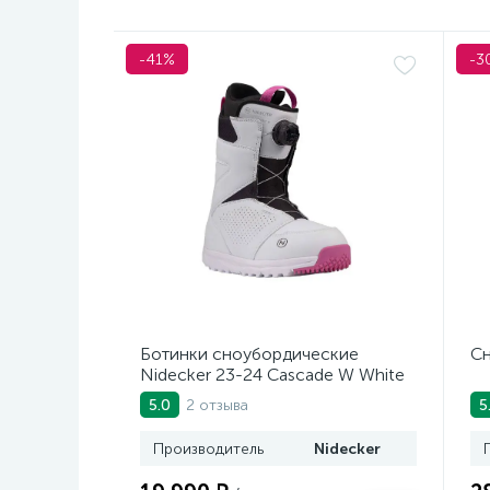
-41%
-3
Ботинки сноубордические
Сн
Nidecker 23-24 Cascade W White
2 отзыва
5.0
5
Производитель
Nidecker