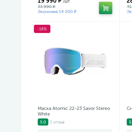
19 990 ₽
2
/шт
33 990 ₽
41
Экономия 14 000 ₽
Эк
-18%
Маска Atomic 22-23 Savor Stereo
Сн
White
1 отзыв
5.0
5