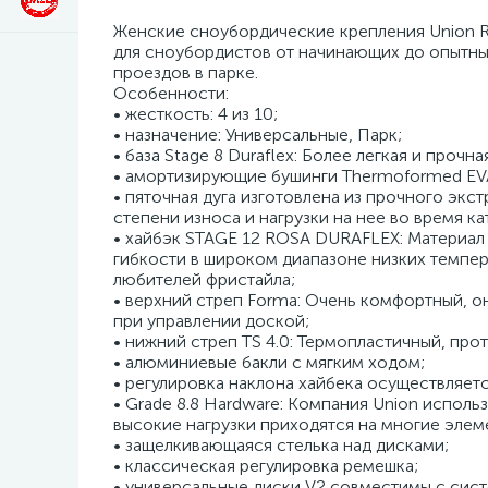
Женские сноубордические крепления Union Ro
для сноубордистов от начинающих до опытных
проездов в парке.
Особенности:
• жесткость: 4 из 10;
• назначение: Универсальные, Парк;
• база Stage 8 Duraflex: Более легкая и прочна
• амортизирующие бушинги Thermoformed EVA
• пяточная дуга изготовлена из прочного эк
степени износа и нагрузки на нее во время к
• хайбэк STAGE 12 ROSA DURAFLEX: Материал 
гибкости в широком диапазоне низких темпер
любителей фристайла;
• верхний стреп Forma: Очень комфортный, о
при управлении доской;
• нижний стреп TS 4.0: Термопластичный, пр
• алюминиевые бакли с мягким ходом;
• регулировка наклона хайбека осуществляет
• Grade 8.8 Hardware: Компания Union исполь
высокие нагрузки приходятся на многие элем
• защелкивающаяся стелька над дисками;
• классическая регулировка ремешка;
• универсальные диски V2 совместимы с систе