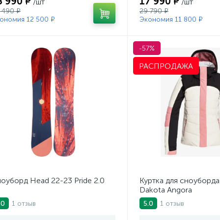
8 990 ₽
17 990 ₽
/шт
/шт
 490 ₽
29 790 ₽
ономия 12 500 ₽
Экономия 11 800 ₽
-57%
РАСПРОДАЖА
оуборд Head 22-23 Pride 2.0
Куртка для сноуборда
Dakota Angora
1 отзыв
1 отзыв
.0
5.0