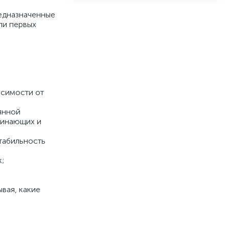
редназначенные
ли первых
исимости от
янной
чинающих и
стабильность
;
вая, какие