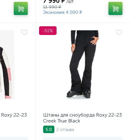
7 990 ₽
/шт
11 990 ₽
Экономия 4 000 ₽
-51%
 Roxy 22-23
Штаны для сноуборда Roxy 22-23
Creek True Black
2 отзыва
5.0