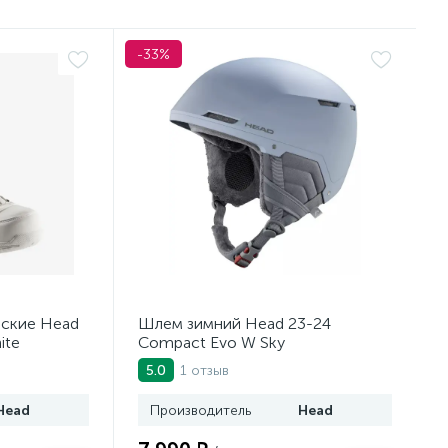
-33%
еские Head
Шлем зимний Head 23-24
ite
Compact Evo W Sky
1 отзыв
5.0
Head
Производитель
Head