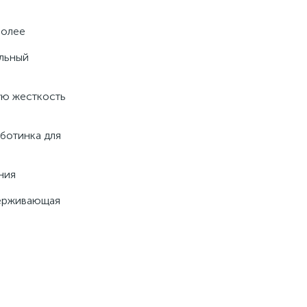
более
альный
ую жесткость
 ботинка для
ния
держивающая