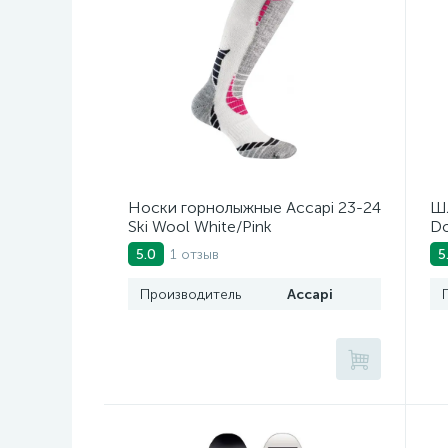
Носки горнолыжные Accapi 23-24
Шл
Ski Wool White/Pink
Do
Mi
1 отзыв
5.0
5
Производитель
Accapi