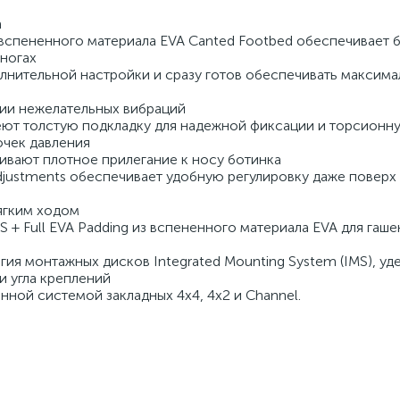
а
з вспененного материала EVA Canted Footbed обеспечивает 
 ногах
олнительной настройки и сразу готов обеспечивать максим
ции нежелательных вибраций
еют толстую подкладку для надежной фиксации и торсионн
очек давления
ивают плотное прилегание к носу ботинка
Adjustments обеспечивает удобную регулировку даже поверх
ягким ходом
 + Full EVA Padding из вспененного материала EVA для гаше
ия монтажных дисков Integrated Mounting System (IMS), у
и угла креплений
ной системой закладных 4x4, 4x2 и Channel.