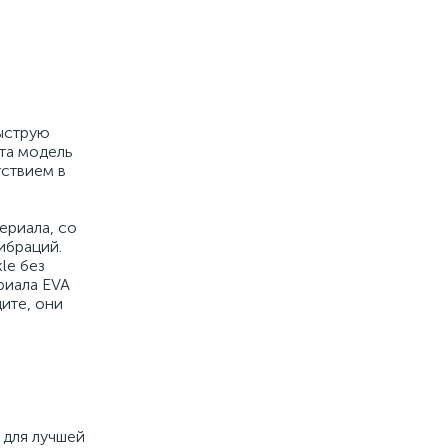
быструю
эта модель
тствием в
ериала, со
ибраций.
le без
риала EVA
ите, они
 для лучшей