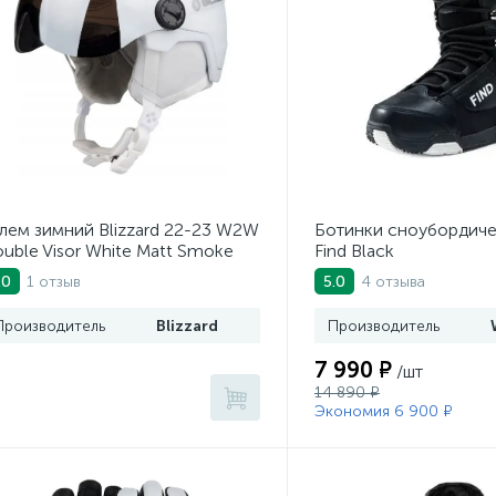
ем зимний Blizzard 22-23 W2W
Ботинки сноубордич
uble Visor White Matt Smoke
Find Black
rror Lens
1 отзыв
4 отзыва
.0
5.0
Производитель
Blizzard
Производитель
7 990 ₽
/шт
14 890 ₽
Экономия 6 900 ₽