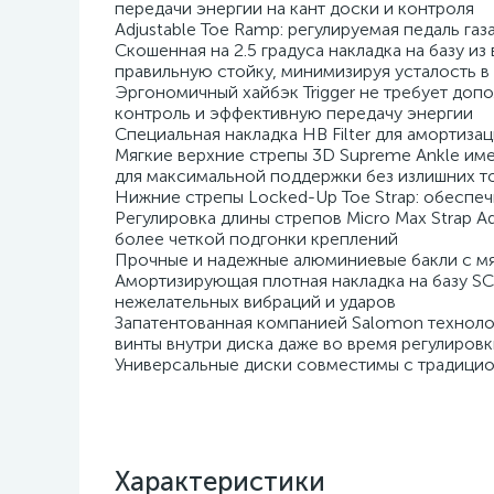
передачи энергии на кант доски и контроля
Adjustable Toe Ramp: регулируемая педаль газ
Скошенная на 2.5 градуса накладка на базу и
правильную стойку, минимизируя усталость в
Эргономичный хайбэк Trigger не требует доп
контроль и эффективную передачу энергии
Специальная накладка HB Filter для амортиза
Мягкие верхние стрепы 3D Supreme Ankle им
для максимальной поддержки без излишних т
Нижние стрепы Locked-Up Toe Strap: обеспеч
Регулировка длины стрепов Micro Max Strap 
более четкой подгонки креплений
Прочные и надежные алюминиевые бакли с м
Амортизирующая плотная накладка на базу SCS
нежелательных вибраций и ударов
Запатентованная компанией Salomon технолог
винты внутри диска даже во время регулировк
Универсальные диски совместимы с традицион
Характеристики