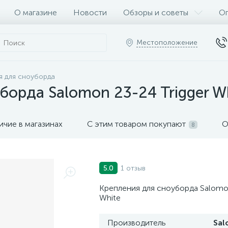
О магазине
Новости
Обзоры и советы
Оп
Местоположение
я для сноуборда
борда Salomon 23-24 Trigger W
ичие в магазинах
С этим товаром покупают
О
8
1 отзыв
5.0
Крепления для сноуборда Salomon
White
Производитель
Sa