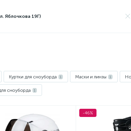
л. Яблочкова 19Г)
Куртки для сноуборда
Маски и линзы
Но
1
1
для сноуборда
1
-46%