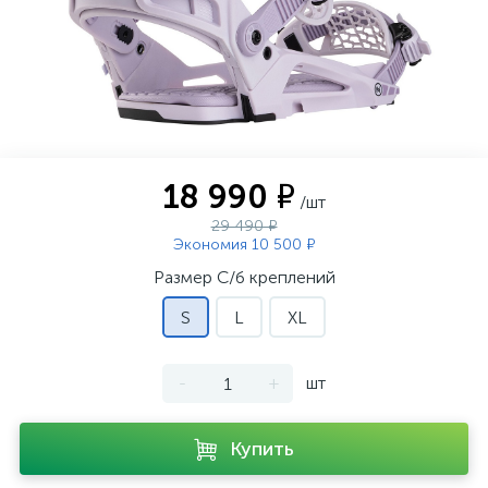
18 990 ₽
/шт
29 490 ₽
Экономия 10 500 ₽
Размер С/б креплений
S
L
XL
-
+
шт
Купить