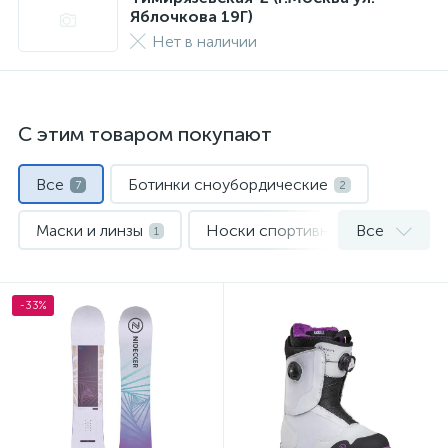
Яблочкова 19Г)
Нет в наличии
С этим товаром покупают
Все
Ботинки сноубордические
7
2
Маски и линзы
Носки спортивные
Все
1
1
Сноуборды
Чехлы для сноубордов
2
1
-33%