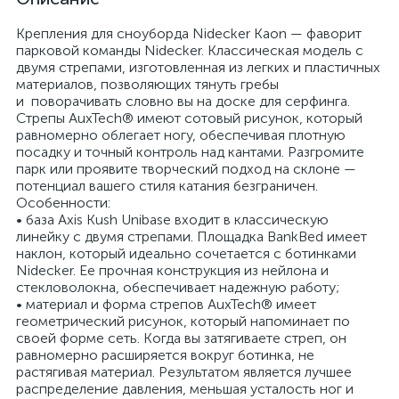
Крепления для сноуборда Nidecker Kaon — фаворит
парковой команды Nidecker. Классическая модель с
двумя стрепами, изготовленная из легких и пластичных
материалов, позволяющих тянуть гребы
и поворачивать словно вы на доске для серфинга.
Стрепы AuxTech® имеют сотовый рисунок, который
равномерно облегает ногу, обеспечивая плотную
посадку и точный контроль над кантами. Разгромите
парк или проявите творческий подход на склоне —
потенциал вашего стиля катания безграничен.
Особенности:
• база Axis Kush Unibase входит в классическую
линейку с двумя стрепами. Площадка BankBed имеет
наклон, который идеально сочетается с ботинками
Nidecker. Ее прочная конструкция из нейлона и
стекловолокна, обеспечивает надежную работу;
• материал и форма стрепов AuxTech® имеет
геометрический рисунок, который напоминает по
своей форме сеть. Когда вы затягиваете стреп, он
равномерно расширяется вокруг ботинка, не
растягивая материал. Результатом является лучшее
распределение давления, меньшая усталость ног и