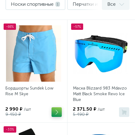
Носки спортивные
Перчатки и варежки
Все
1
1
Рюкзаки
Шлемы
Шорты
1
1
1
-68%
-57%
Штаны и джинсы
1
Бордшорты Sundek Low
Маска Blizzard 983 Mdavzo
Rise M Skye
Matt Black Smoke Revo Ice
Blue
2 990 ₽
2 371.50 ₽
/шт
/шт
9 450 ₽
5 490 ₽
-33%