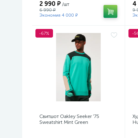
2 990 ₽
4
/шт
6 990 ₽
9 
Экономия 4 000 ₽
Эк
-67%
-5
Свитшот Oakley Seeker '75
Ху
Sweatshirt Mint Green
Hu