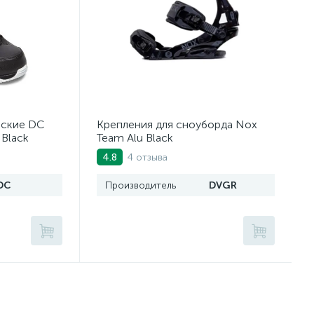
еские DC
Крепления для сноуборда Nox
 Black
Team Alu Black
4 отзыва
4.8
DC
Производитель
DVGR