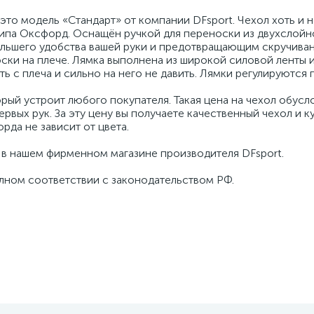
то модель «Стандарт» от компании DFsport. Чехол хоть и н
типа Оксфорд. Оснащён ручкой для переноски из двухслой
ольшего удобства вашей руки и предотвращающим скручиван
ски на плече. Лямка выполнена из широкой силовой ленты 
ь с плеча и сильно на него не давить. Лямки регулируются 
рый устроит любого покупателя. Такая цена на чехол обусл
рвых рук. За эту цену вы получаете качественный чехол и к
рда не зависит от цвета.
 в нашем фирменном магазине производителя DFsport.
олном соответствии с законодательством РФ.