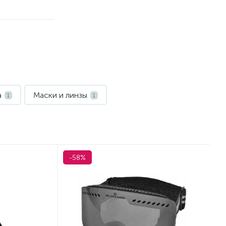
а
Маски и линзы
1
1
-58%