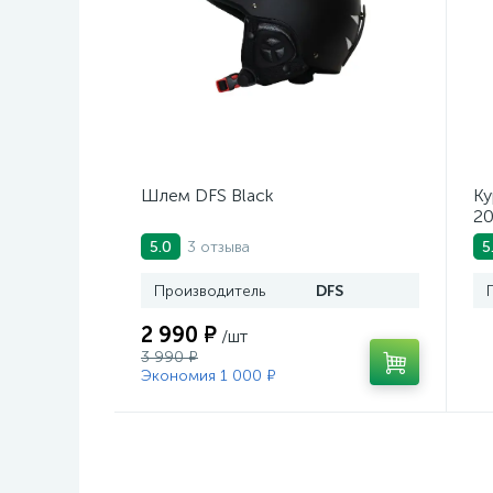
Шлем DFS Black
Ку
20
3 отзыва
5.0
5
Производитель
DFS
2 990 ₽
/шт
3 990 ₽
Экономия 1 000 ₽