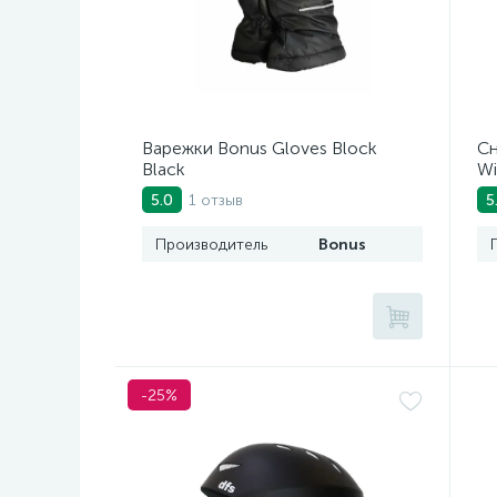
Варежки Bonus Gloves Block
Сн
Black
Wi
1 отзыв
5.0
5
Производитель
Bonus
-25%