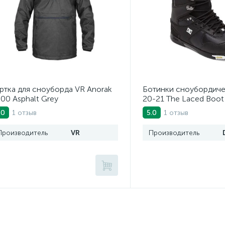
ртка для сноуборда VR Anorak
Ботинки сноубордич
00 Asphalt Grey
20-21 The Laced Boot
1 отзыв
1 отзыв
.0
5.0
Производитель
VR
Производитель