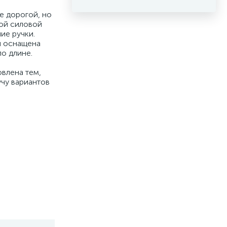
е дорогой, но
ной силовой
ие ручки.
и оснащена
по длине.
овлена тем,
учу вариантов