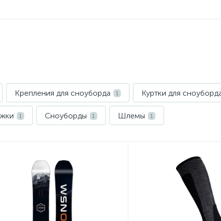
Крепления для сноуборда
Куртки для сноуборд
1
ежки
Сноуборды
Шлемы
1
1
1