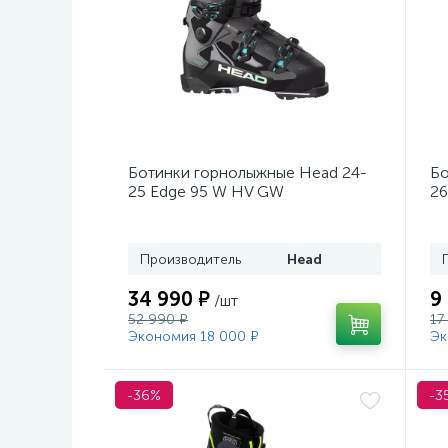
Ботинки горнолыжные Head 24-
Бо
25 Edge 95 W HV GW
26
Black/Turquoise
Производитель
Head
34 990 ₽
9
/шт
52 990 ₽
17
Экономия 18 000 ₽
Эк
-36%
-3