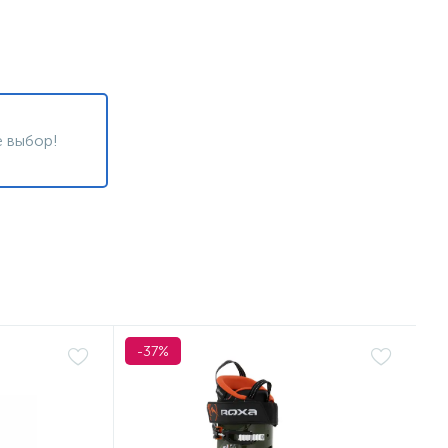
 выбор!
-37%