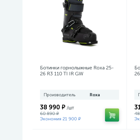
Ботинки горнолыжные Roxa 25-
Бо
26 R3 110 TI IR GW
26
Black/Black/Black
Mo
Производитель
Roxa
38 990 ₽
3
/шт
60 890 ₽
48
Экономия 21 900 ₽
Эк