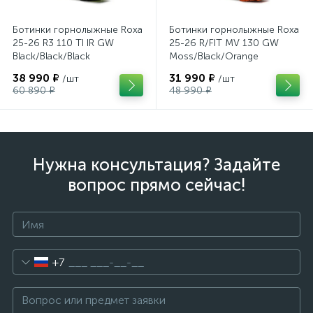
Ботинки горнолыжные Roxa
Ботинки горнолыжные Roxa
25-26 R3 110 TI IR GW
25-26 R/FIT MV 130 GW
Black/Black/Black
Moss/Black/Orange
38 990 ₽
31 990 ₽
/шт
/шт
60 890 ₽
48 990 ₽
Нужна консультация? Задайте
вопрос прямо сейчас!
+7