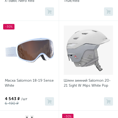
X-Static Nero Red
True/Red
-30%
Маска Salomon 18-19 Sense
Шлем зимний Salomon 20-
White
21 Sight W Mips White Pop
4 543 ₽
/шт
6 490 ₽
-30%