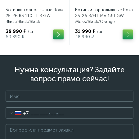
Ботинки горнолыжные Roxa
Ботинки горнолыжные Roxa
25-26 R3 110 TI IR GW
25-26 R/FIT MV 130 GW
Black/Black/Black
Moss/Black/Orange
38 990 ₽
31 990 ₽
/шт
/шт
60 890 ₽
48 990 ₽
Нужна консультация? Задайте
вопрос прямо сейчас!
+7