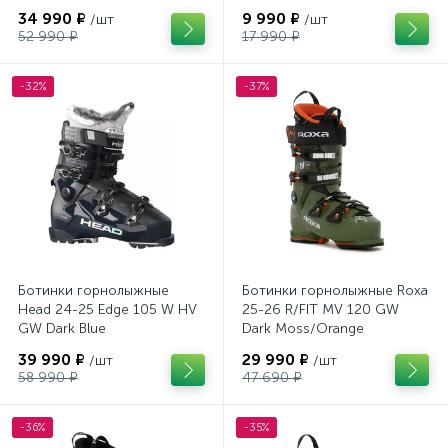
34 990 ₽
9 990 ₽
/шт
/шт
52 990 ₽
17 990 ₽
-32%
-37%
Ботинки горнолыжные
Ботинки горнолыжные Roxa
Head 24-25 Edge 105 W HV
25-26 R/FIT MV 120 GW
GW Dark Blue
Dark Moss/Orange
39 990 ₽
29 990 ₽
/шт
/шт
58 990 ₽
47 690 ₽
-36%
-35%