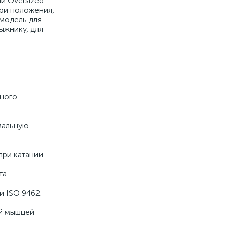
и Oversized
три положения,
 модель для
ыжнику, для
ьного
мальную
ри катании.
а.
и ISO 9462.
ой мышцей