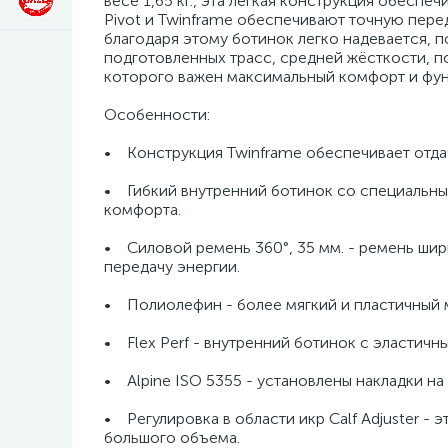
весе 1,65 кг., эта легкая конструкция обесп
Pivot и Twinframe обеспечивают точную пере
благодаря этому ботинок легко надевается, п
подготовленных трасс, средней жёсткости, 
которого важен максимальный комфорт и фун
Особенности:
• Конструкция Twinframe обеспечивает отдач
• Гибкий внутренний ботинок со специальны
комфорта.
• Силовой ремень 360°, 35 мм. - ремень ши
передачу энергии.
• Полиолефин - более мягкий и пластичный м
• Flex Perf - внутренний ботинок с эластичн
• Alpine ISO 5355 - установлены накладки н
• Регулировка в области икр Calf Adjuster -
большого объема.