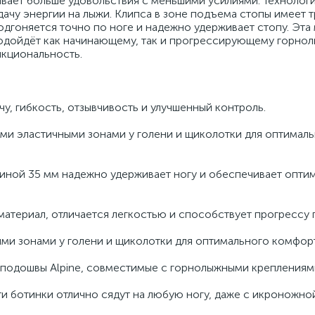
ечивает больше удовольствия с меньшими усилиями. Технологи
дачу энергии на лыжи. Клипса в зоне подъема стопы имеет 
одгоняется точно по ноге и надежно удерживает стопу. Эта
подойдёт как начинающему, так и прогрессирующему горнол
кциональность.
у, гибкость, отзывчивость и улучшенный контроль.
ми эластичными зонами у голени и щиколотки для оптимал
риной 35 мм надежно удерживает ногу и обеспечивает опти
атериал, отличается легкостью и способствует прогрессу п
ыми зонами у голени и щиколотки для оптимального комфорт
а подошвы Alpine, совместимые с горнолыжными креплениям
 эти ботинки отлично сядут на любую ногу, даже с икроножн