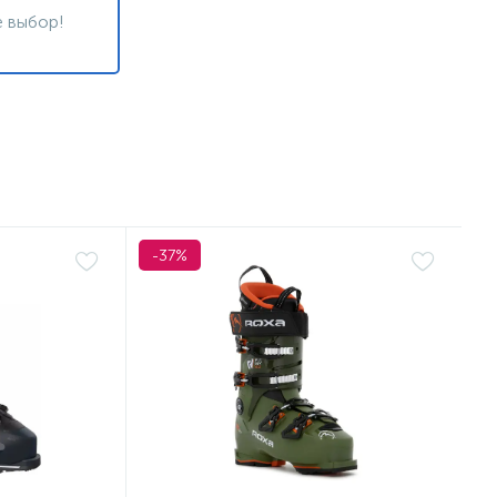
 выбор!
-37%