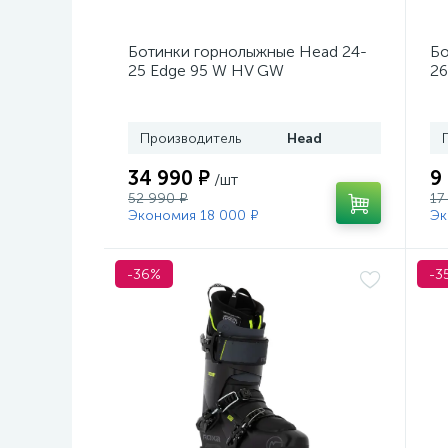
Ботинки горнолыжные Head 24-
Бо
25 Edge 95 W HV GW
26
Black/Turquoise
Производитель
Head
34 990 ₽
9
/шт
52 990 ₽
17
Экономия 18 000 ₽
Эк
-36%
-3