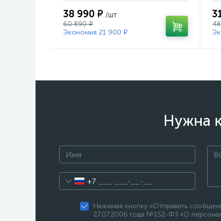
38 990 ₽
3
/шт
60 890 ₽
48
Экономия 21 900 ₽
Эк
Нужна к
+7
Нажимая кнопку «Отправить сообщени
27.07.2006 года №152-ФЗ «О персонал