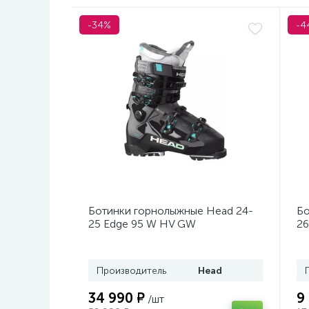
-34%
-4
Ботинки горнолыжные Head 24-
Бо
25 Edge 95 W HV GW
26
Black/Turquoise
Производитель
Head
34 990 ₽
9
/шт