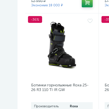
52 990 ₽
17
Экономия 18 000 ₽
Эк
-36%
-3
Ботинки горнолыжные Roxa 25-
Бо
26 R3 110 TI IR GW
26
Black/Black/Black
Mo
Производитель
Roxa