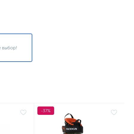
 выбор!
-37%