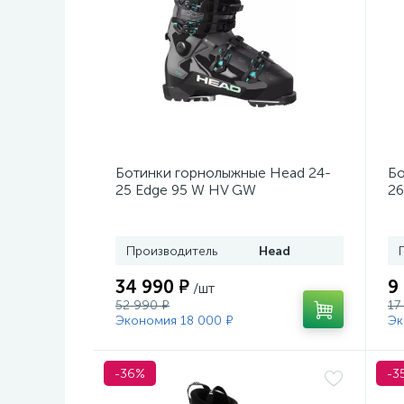
Ботинки горнолыжные Head 24-
Бо
25 Edge 95 W HV GW
26
Black/Turquoise
Производитель
Head
34 990 ₽
9
/шт
52 990 ₽
17
Экономия 18 000 ₽
Эк
-36%
-3