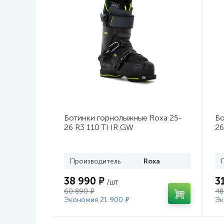
Ботинки горнолыжные Roxa 25-
Бо
26 R3 110 TI IR GW
26
Black/Black/Black
Mo
Производитель
Roxa
38 990 ₽
3
/шт
60 890 ₽
48
Экономия 21 900 ₽
Эк