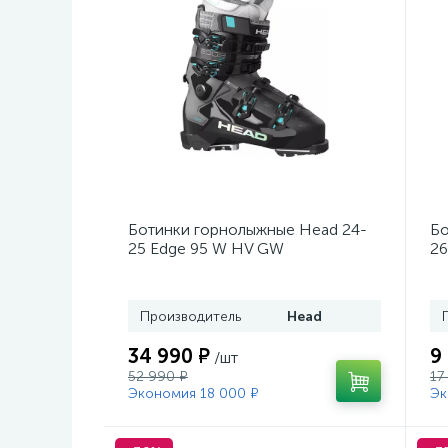
Ботинки горнолыжные Head 24-
Бо
25 Edge 95 W HV GW
26
Black/Turquoise
Производитель
Head
34 990 ₽
9
/шт
52 990 ₽
17
Экономия 18 000 ₽
Эк