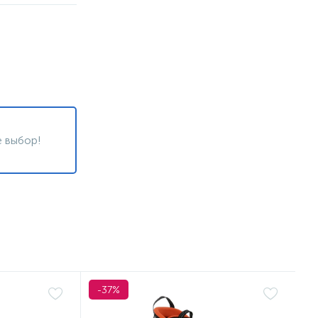
 выбор!
-37%