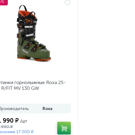
5%
тинки горнолыжные Roxa 25-
 R/FIT MV 130 GW
ss/Black/Orange
Производитель
Roxa
1 990 ₽
/шт
 990 ₽
ономия 17 000 ₽