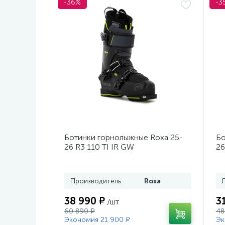
-36%
-3
Ботинки горнолыжные Roxa 25-
Бо
26 R3 110 TI IR GW
26
Black/Black/Black
Mo
Производитель
Roxa
38 990 ₽
3
/шт
60 890 ₽
48
Экономия 21 900 ₽
Эк