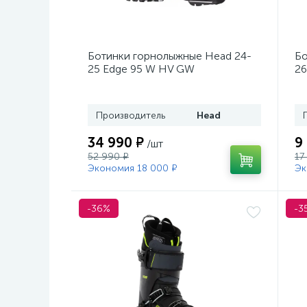
Ботинки горнолыжные Head 24-
Бо
25 Edge 95 W HV GW
26
Black/Turquoise
Производитель
Head
34 990 ₽
9
/шт
52 990 ₽
17
Экономия 18 000 ₽
Эк
-36%
-3