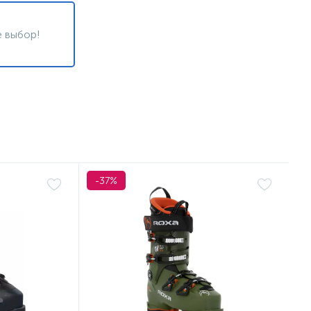
 выбор!
-37%