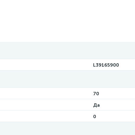
L39165900
70
Да
0