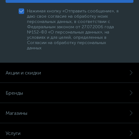
Нажимая кнопку «Отправить сообщение», я
даю свое согласие на обработку моих
персональных данных, в соответствии с
Федеральным законом от 27.07.2006 года
№152-ФЗ «О персональных данных», на
условиях и для целей, определенных в
Согласии на обработку персональных
данных
Акции и скидки
Бренды
Магазины
Услуги