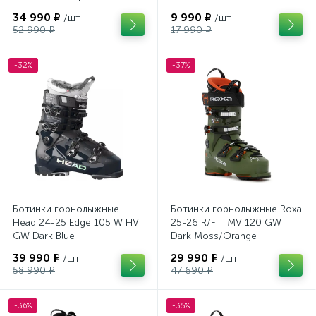
34 990 ₽
9 990 ₽
/шт
/шт
52 990 ₽
17 990 ₽
-32%
-37%
Ботинки горнолыжные
Ботинки горнолыжные Roxa
Head 24-25 Edge 105 W HV
25-26 R/FIT MV 120 GW
GW Dark Blue
Dark Moss/Orange
39 990 ₽
29 990 ₽
/шт
/шт
58 990 ₽
47 690 ₽
-36%
-35%