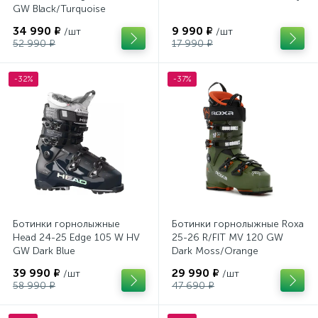
GW Black/Turquoise
34 990 ₽
9 990 ₽
/шт
/шт
52 990 ₽
17 990 ₽
-32%
-37%
Ботинки горнолыжные
Ботинки горнолыжные Roxa
Head 24-25 Edge 105 W HV
25-26 R/FIT MV 120 GW
GW Dark Blue
Dark Moss/Orange
39 990 ₽
29 990 ₽
/шт
/шт
58 990 ₽
47 690 ₽