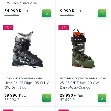
GW Black/Turquoise
34 990 ₽
9 990 ₽
/шт
/шт
52 990 ₽
17 990 ₽
-32%
-37%
Ботинки горнолыжные
Ботинки горнолыжные Roxa
Head 24-25 Edge 105 W HV
25-26 R/FIT MV 120 GW
GW Dark Blue
Dark Moss/Orange
39 990 ₽
29 990 ₽
/шт
/шт
58 990 ₽
47 690 ₽