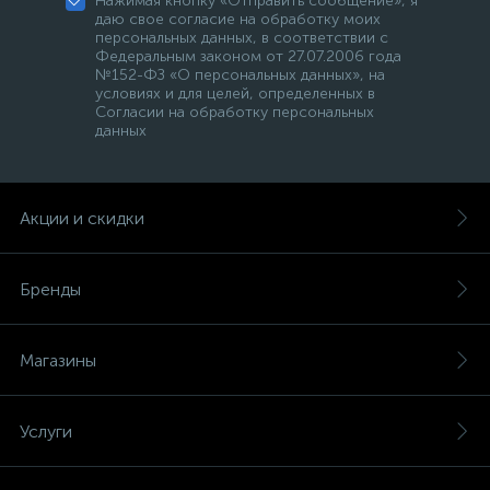
Нажимая кнопку «Отправить сообщение», я
даю свое согласие на обработку моих
персональных данных, в соответствии с
Федеральным законом от 27.07.2006 года
№152-ФЗ «О персональных данных», на
условиях и для целей, определенных в
Согласии на обработку персональных
данных
Акции и скидки
Бренды
Магазины
Услуги